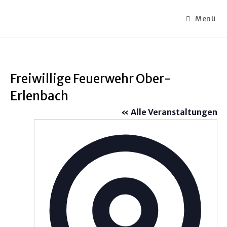
Menü
Freiwillige Feuerwehr Ober-
Erlenbach
« Alle Veranstaltungen
A
d
r
e
s
s
e