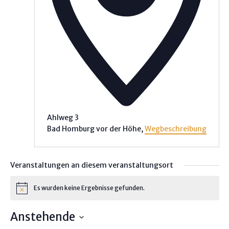
Ahlweg 3
Bad Homburg vor der Höhe
,
Wegbeschreibung
Veranstaltungen an diesem veranstaltungsort
Es wurden keine Ergebnisse gefunden.
H
i
n
Anstehende
w
e