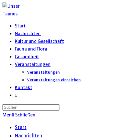
Zum
Inhalt
springen
Start
Nachrichten
Kultur und Gesellschaft
Fauna und Flora
Gesundheit
Veranstaltungen
Veranstaltungen
Veranstaltungen einreichen
Kontakt
Website-
Suche
umschalten
Menü
Schließen
Start
Nachrichten