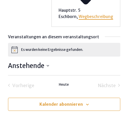
Hauptstr. 5
Eschborn
,
Wegbeschreibung
Veranstaltungen an diesem veranstaltungsort
Es wurden keine Ergebnisse gefunden.
Hinweis
Anstehende
Datum
wählen.
Heute
Vorherige
Nächste
Veranstaltungen
Veransta
Kalender abonnieren