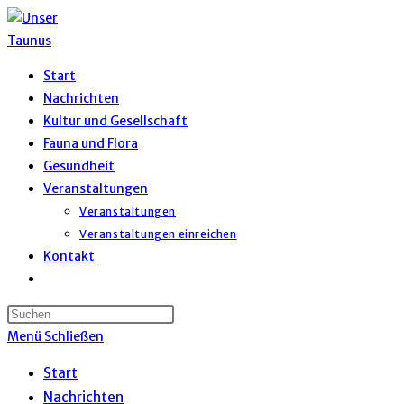
Zum
Inhalt
springen
Start
Nachrichten
Kultur und Gesellschaft
Fauna und Flora
Gesundheit
Veranstaltungen
Veranstaltungen
Veranstaltungen einreichen
Kontakt
Website-
Suche
umschalten
Menü
Schließen
Start
Nachrichten