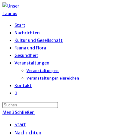
Zum
Inhalt
springen
Start
Nachrichten
Kultur und Gesellschaft
Fauna und Flora
Gesundheit
Veranstaltungen
Veranstaltungen
Veranstaltungen einreichen
Kontakt
Website-
Suche
umschalten
Menü
Schließen
Start
Nachrichten