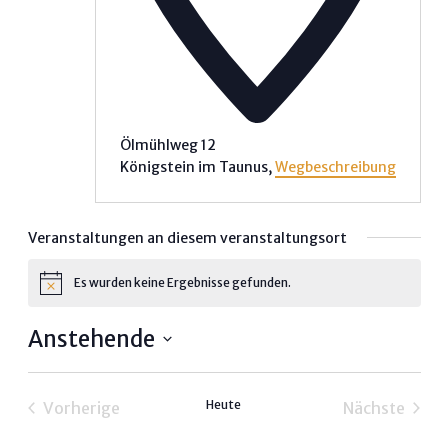
Ölmühlweg 12
Königstein im Taunus
,
Wegbeschreibung
Veranstaltungen an diesem veranstaltungsort
Es wurden keine Ergebnisse gefunden.
Hinweis
Anstehende
Datum
wählen.
Heute
Vorherige
Nächste
Veranstaltungen
Veransta