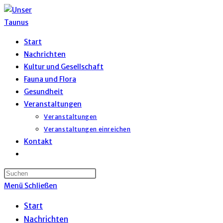
Zum
Inhalt
springen
Start
Nachrichten
Kultur und Gesellschaft
Fauna und Flora
Gesundheit
Veranstaltungen
Veranstaltungen
Veranstaltungen einreichen
Kontakt
Website-
Suche
umschalten
Menü
Schließen
Start
Nachrichten