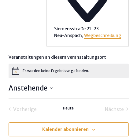
Siemensstraße 21-23
Neu-Anspach
,
Wegbeschreibung
Veranstaltungen an diesem veranstaltungsort
Es wurden keine Ergebnisse gefunden.
Hinweis
Anstehende
Datum
wählen.
Heute
Vorherige
Nächste
Veranstaltungen
Veransta
Kalender abonnieren