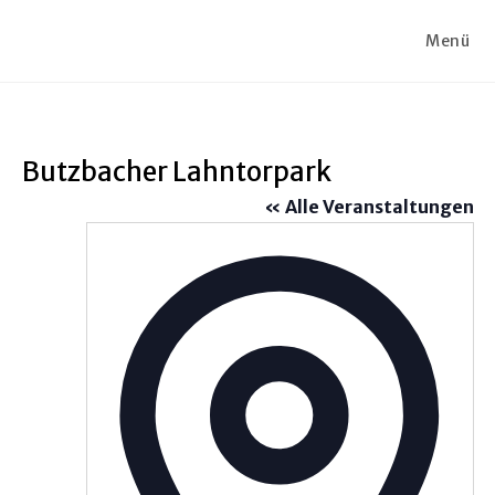
Menü
Butzbacher Lahntorpark
« Alle Veranstaltungen
A
d
r
e
s
s
e