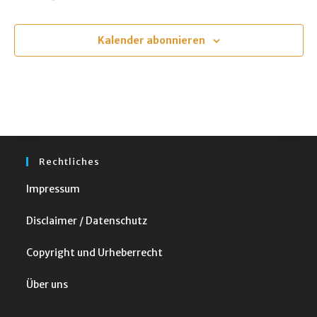
t
Veranstaltungen
Veranstalt
u
m
Kalender abonnieren
w
ä
h
l
e
n
Rechtliches
.
Impressum
Disclaimer / Datenschutz
Copyright und Urheberrecht
Über uns