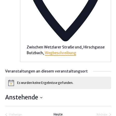
Zwischen Wetzlarer Straße und, Hirschgasse
Butzbach
,
Wegbeschreibung
Veranstaltungen an diesem veranstaltungsort
Es wurden keine Ergebnisse gefunden.
H
i
n
Anstehende
w
e
D
i
s
a
Heute
Vorherige
Nächste