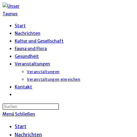
Zum
Inhalt
springen
Start
Nachrichten
Kultur und Gesellschaft
Fauna und Flora
Gesundheit
Veranstaltungen
Veranstaltungen
Veranstaltungen einreichen
Kontakt
Website-
Suche
umschalten
Menü
Schließen
Start
Nachrichten