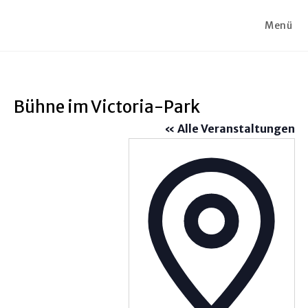
Zum
Inhalt
Menü
springen
Bühne im Victoria-Park
« Alle Veranstaltungen
A
d
r
e
s
s
e