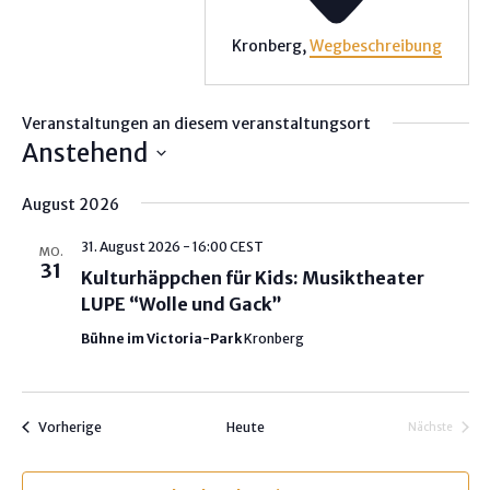
Kronberg
,
Wegbeschreibung
Veranstaltungen an diesem veranstaltungsort
Anstehend
D
August 2026
a
t
31. August 2026 - 16:00
CEST
MO.
u
31
Kulturhäppchen für Kids: Musiktheater
m
LUPE “Wolle und Gack”
w
Bühne im Victoria-Park
Kronberg
ä
h
l
Veranstaltungen
Vorherige
Heute
e
Nächste
Veranstalt
n
.