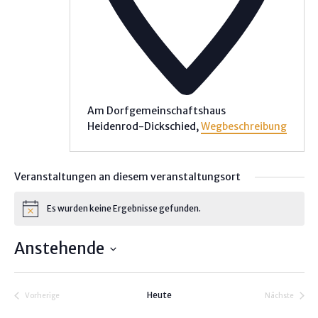
Am Dorfgemeinschaftshaus
Heidenrod-Dickschied
,
Wegbeschreibung
Veranstaltungen an diesem veranstaltungsort
Es wurden keine Ergebnisse gefunden.
H
i
n
Anstehende
w
e
D
i
s
a
Heute
Vorherige
Nächste
t
Veranstaltungen
Veranstalt