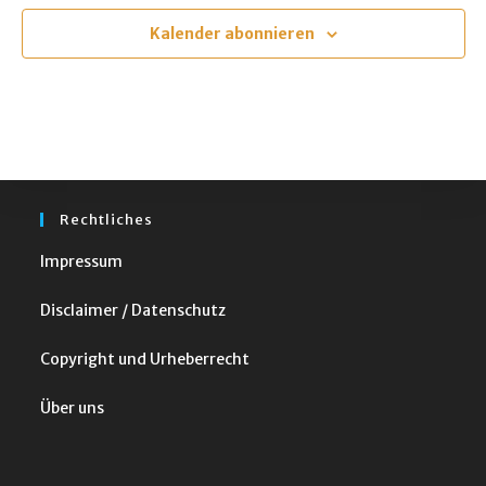
u
m
Kalender abonnieren
w
ä
h
l
e
n
Rechtliches
.
Impressum
Disclaimer / Datenschutz
Copyright und Urheberrecht
Über uns