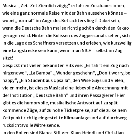
Musical „Zet-Zet Ziemlich zügig“ erfahren Zuschauer:innen,
wie eine ganz normale Reise mit der Bahn aussehen könnte –
wobei „normal“ im Auge des Betrachters liegt! Dabei sein,
wenn die Deutsche Bahn mal so richtig schön durch den Kakao
gezogen wird. Hinter die Kulissen des Zugpersonals sehen, sich
in die Lage des Schaffners versetzen und erleben, wie kurzweilig
eine Langstrecke sein kann, wenn man NICHT selbst im Zug
sitzt!
Gespickt mit vielen bekannten Hits wie: „Es fährt ein Zug nach
nirgendwo“, „La Bamba“, „Wunder geschehn“, „Don‘t worry, be
happy“, „Ein Student aus Upsalla“, den Wise Guys und vielen,
vielen mehr, ist dieses Musical eine liebevolle Abrechnung mit
der Institution „Deutsche Bahn“ und ihren Passagieren! Hier
gibt es die humorvolle, musikalische Antwort auf zu spät
kommende Züge, auf zu hohe Ticketpreise, auf die zu keinem
Zeitpunkt richtig eingestellte Klimaanlage und auf durchweg
rücksichtsvolle Mitreisende.
In den Rollen sind Bianca Stillger, Klaus Heindl und Christian