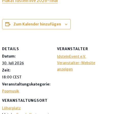
Plakat Idstein live 2026-final
Zum Kalender hinzufügen
DETAILS
VERANSTALTER
Datum:
IdsteinEvent e.V.
Veranstalter-Website
30. Juli 2026
anzeigen
Zeit:
18:00
CEST
Veranstaltungskategorie:
Popmusik
VERANSTALTUNGSORT
Löherplatz