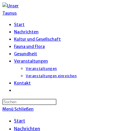
Zum
Inhalt
springen
Start
Nachrichten
Kultur und Gesellschaft
Fauna und Flora
Gesundheit
Veranstaltungen
Veranstaltungen
Veranstaltungen einreichen
Kontakt
Website-
Suche
umschalten
Menü
Schließen
Start
Nachrichten