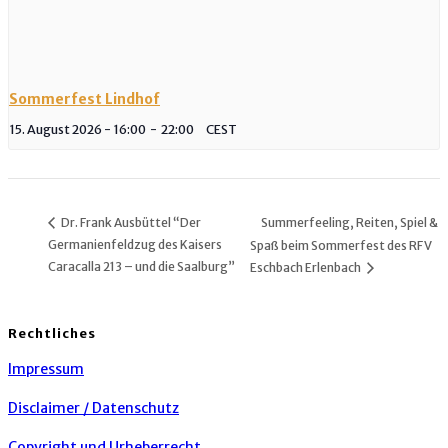
Sommerfest Lindhof
15. August 2026 - 16:00
-
22:00
CEST
Summerfeeling, Reiten, Spiel &
Dr. Frank Ausbüttel “Der
Germanienfeldzug des Kaisers
Spaß beim Sommerfest des RFV
Caracalla 213 – und die Saalburg”
Eschbach Erlenbach
Rechtliches
Impressum
Disclaimer / Datenschutz
Copyright und Urheberrecht