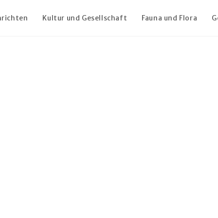
richten
Kultur und Gesellschaft
Fauna und Flora
G