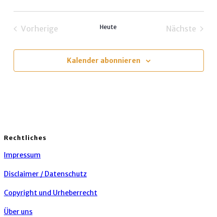
Datum
wählen.
Heute
Vorherige
Nächste
Veranstaltungen
Veransta
Kalender abonnieren
Rechtliches
Impressum
Disclaimer / Datenschutz
Copyright und Urheberrecht
Über uns