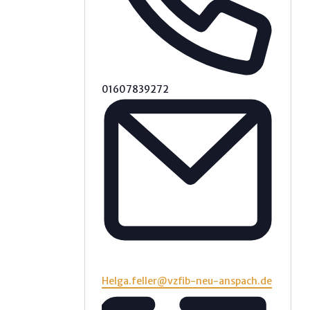
Telefon
01607839272
Email
Helga.feller@vzfib-neu-anspach.de