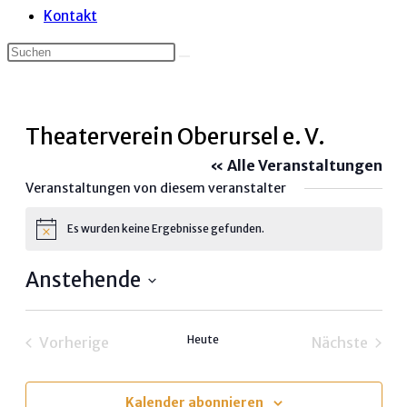
Kontakt
Theaterverein Oberursel e. V.
« Alle Veranstaltungen
Veranstaltungen von diesem veranstalter
Es wurden keine Ergebnisse gefunden.
Hinweis
Anstehende
Datum
wählen.
Heute
Vorherige
Nächste
Veranstaltungen
Veransta
Kalender abonnieren