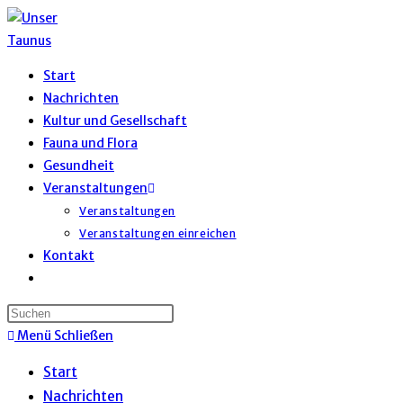
Zum
Inhalt
springen
Start
Nachrichten
Kultur und Gesellschaft
Fauna und Flora
Gesundheit
Veranstaltungen
Veranstaltungen
Veranstaltungen einreichen
Kontakt
Website-
Suche
umschalten
Menü
Schließen
Start
Nachrichten