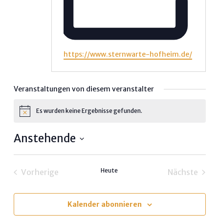
Webseite
https://www.sternwarte-hofheim.de/
Veranstaltungen von diesem veranstalter
Es wurden keine Ergebnisse gefunden.
Hinweis
Anstehende
Datum
wählen.
Heute
Vorherige
Nächste
Veranstaltungen
Veransta
Kalender abonnieren