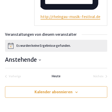
W
http://rheingau-musik-festival.de
e
b
s
Veranstaltungen von diesem veranstalter
e
i
Es wurden keine Ergebnisse gefunden.
H
t
i
e
n
Anstehende
w
e
D
i
s
a
Heute
Vorherige
Nächste
t
Veranstaltungen
Veranstalt
u
m
Kalender abonnieren
w
ä
h