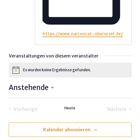
Webseite
https://www.narrenrat-oberursel.de/
Veranstaltungen von diesem veranstalter
Es wurden keine Ergebnisse gefunden.
Hinweis
Anstehende
Datum
wählen.
Heute
Vorherige
Nächste
Veranstaltungen
Veransta
Kalender abonnieren