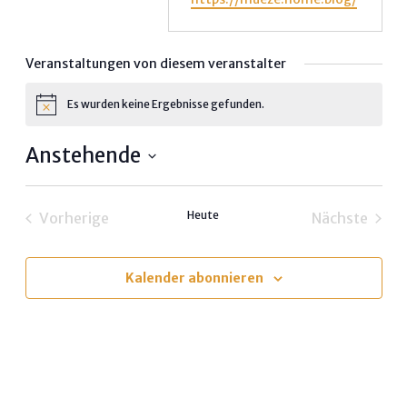
Veranstaltungen von diesem veranstalter
Es wurden keine Ergebnisse gefunden.
Hinweis
Anstehende
Datum
wählen.
Heute
Vorherige
Nächste
Veranstaltungen
Veransta
Kalender abonnieren