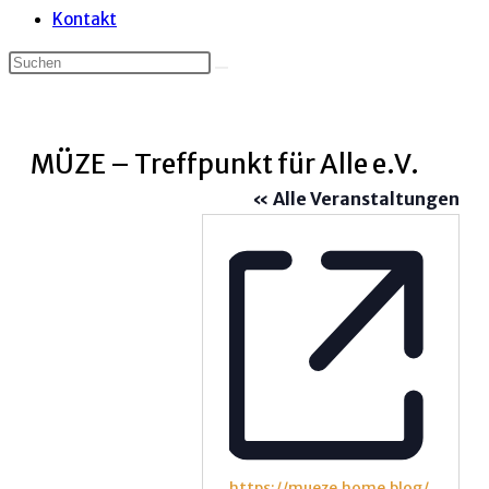
Kontakt
MÜZE – Treffpunkt für Alle e.V.
« Alle Veranstaltungen
Webseite
https://mueze.home.blog/