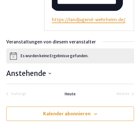
W
https://landjugend-wehrheim.de/
e
b
s
Veranstaltungen von diesem veranstalter
e
i
Es wurden keine Ergebnisse gefunden.
H
t
i
e
n
Anstehende
w
e
D
i
s
a
Heute
Vorherige
Nächste
t
Veranstaltungen
Veranstalt
u
m
Kalender abonnieren
w
ä
h