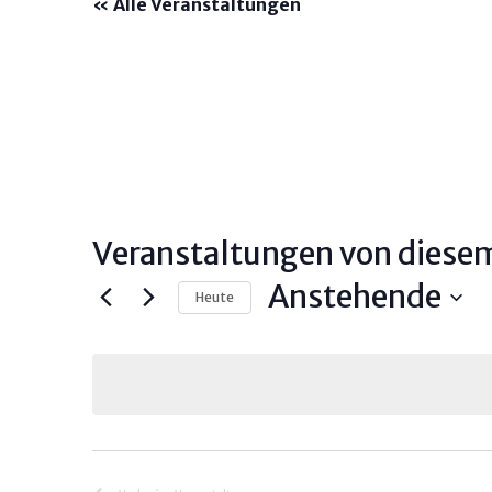
« Alle Veranstaltungen
Veranstaltungen von diesem
Anstehende
Heute
D
a
t
u
m
w