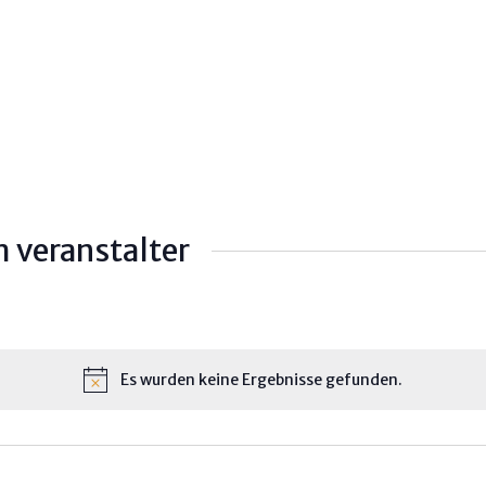
 veranstalter
Es wurden keine Ergebnisse gefunden.
H
i
n
w
e