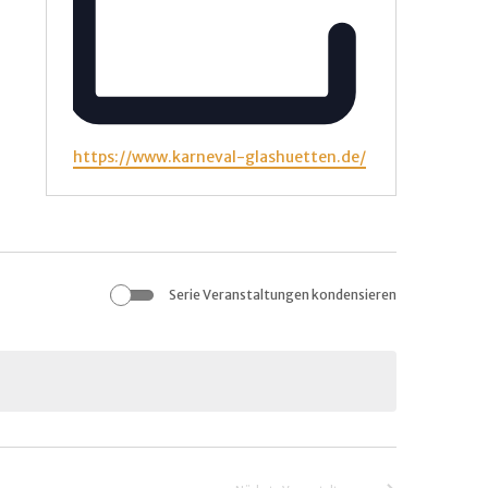
W
https://www.karneval-glashuetten.de/
e
b
s
e
i
Serie Veranstaltungen kondensieren
t
e