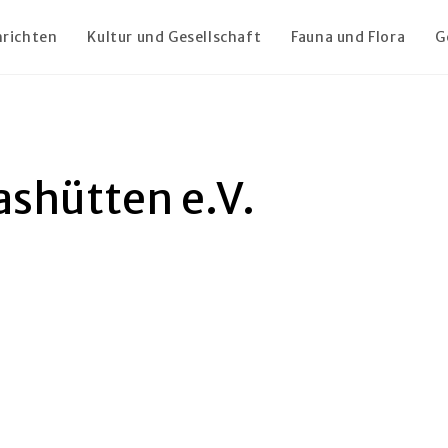
richten
Kultur und Gesellschaft
Fauna und Flora
G
ashütten e.V.