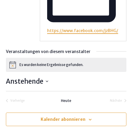
W
https://www.facebook.com/jzBHG/
e
b
s
Veranstaltungen von diesem veranstalter
e
i
Es wurden keine Ergebnisse gefunden.
H
t
i
e
n
Anstehende
w
e
D
i
s
a
Heute
Vorherige
Nächste
t
Veranstaltungen
Veranstalt
u
m
Kalender abonnieren
w