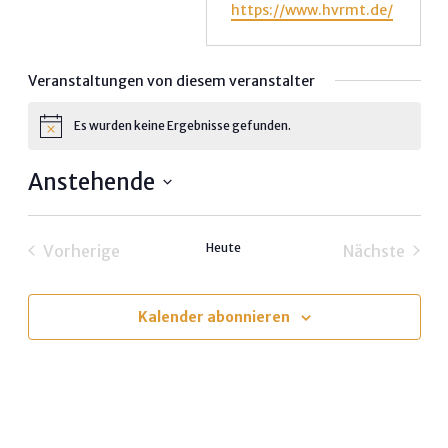
Webseite
https://www.hvrmt.de/
Veranstaltungen von diesem veranstalter
Es wurden keine Ergebnisse gefunden.
Hinweis
Anstehende
Datum
wählen.
Heute
Vorherige
Nächste
Veranstaltungen
Veransta
Kalender abonnieren