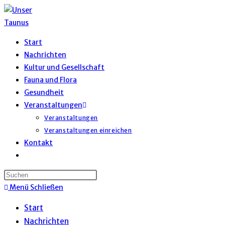
Zum
Inhalt
springen
Start
Nachrichten
Kultur und Gesellschaft
Fauna und Flora
Gesundheit
Veranstaltungen
Veranstaltungen
Veranstaltungen einreichen
Kontakt
Website-
Suche
umschalten
Menü
Schließen
Start
Nachrichten