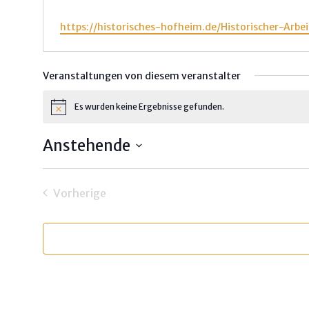
Webseite
https://historisches-hofheim.de/Historischer-Arb
Veranstaltungen von diesem veranstalter
Es wurden keine Ergebnisse gefunden.
Hinweis
Anstehende
Datum
wählen.
Vorherige
Veranstaltungen