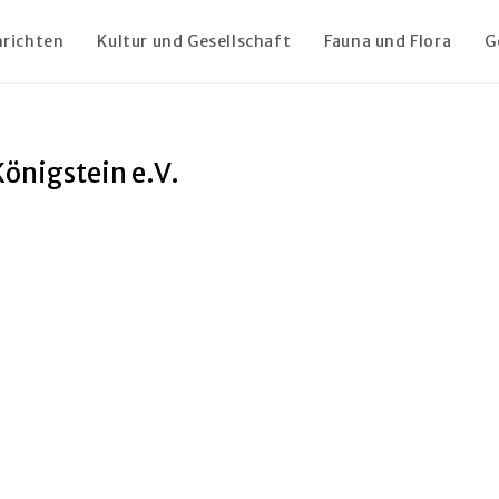
richten
Kultur und Gesellschaft
Fauna und Flora
G
nigstein e.V.