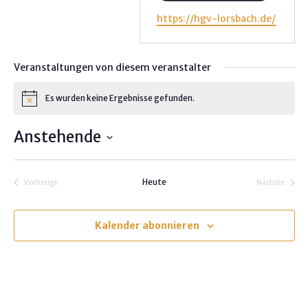
W
https://hgv-lorsbach.de/
e
b
s
Veranstaltungen von diesem veranstalter
e
i
Es wurden keine Ergebnisse gefunden.
H
t
i
e
n
Anstehende
w
e
D
i
s
a
Heute
Vorherige
Nächste
t
Veranstaltungen
Veranstalt
u
m
Kalender abonnieren
w
ä
h
l