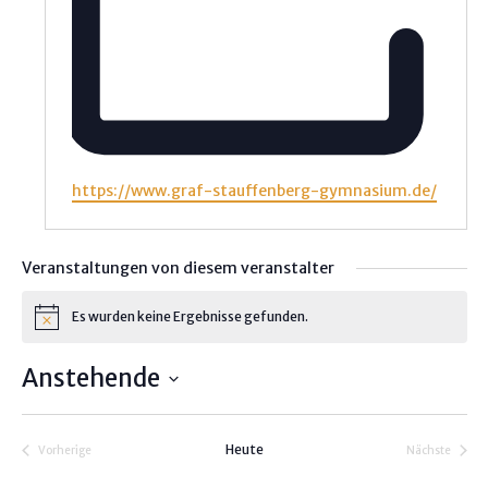
W
https://www.graf-stauffenberg-gymnasium.de/
e
b
s
Veranstaltungen von diesem veranstalter
e
i
Es wurden keine Ergebnisse gefunden.
H
t
i
e
n
Anstehende
w
e
D
i
s
a
Heute
Vorherige
Nächste
t
Veranstaltungen
Veranstalt