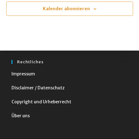
u
m
Kalender abonnieren
w
ä
h
l
e
n
Rechtliches
.
Impressum
Disclaimer / Datenschutz
Copyright und Urheberrecht
Über uns