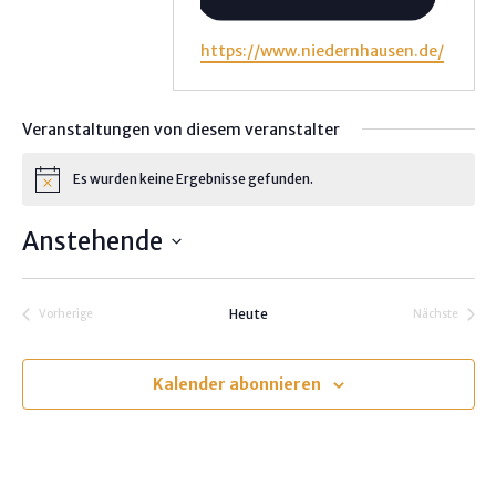
W
https://www.niedernhausen.de/
e
b
s
Veranstaltungen von diesem veranstalter
e
i
Es wurden keine Ergebnisse gefunden.
H
t
i
e
n
Anstehende
w
e
D
i
s
a
Heute
Vorherige
Nächste
t
Veranstaltungen
Veranstalt
u
m
Kalender abonnieren
w
ä
h
l