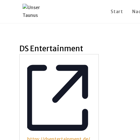
Start
Na
DS Entertainment
W
https://dsentertainment.de/