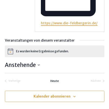
W
https://www.die-feldbergerin.de/
e
b
s
Veranstaltungen von diesem veranstalter
e
i
Es wurden keine Ergebnisse gefunden.
H
t
i
e
n
Anstehende
w
e
D
i
s
a
Heute
Vorherige
Nächste
t
Veranstaltungen
Veranstalt
u
m
Kalender abonnieren
w
ä