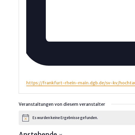
Webseite
https://frankfurt-rhein-main.dgb.de/sv-kv/hoc
Veranstaltungen von diesem veranstalter
Es wurden keine Ergebnisse gefunden.
Hinweis
Anstehende