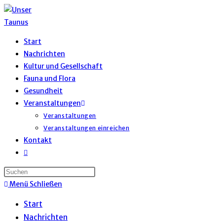
Zum
Inhalt
springen
Start
Nachrichten
Kultur und Gesellschaft
Fauna und Flora
Gesundheit
Veranstaltungen
Veranstaltungen
Veranstaltungen einreichen
Kontakt
Website-
Suche
umschalten
Menü
Schließen
Start
Nachrichten