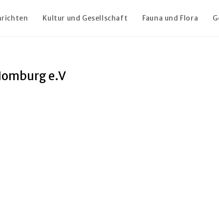
richten
Kultur und Gesellschaft
Fauna und Flora
G
Homburg e.V