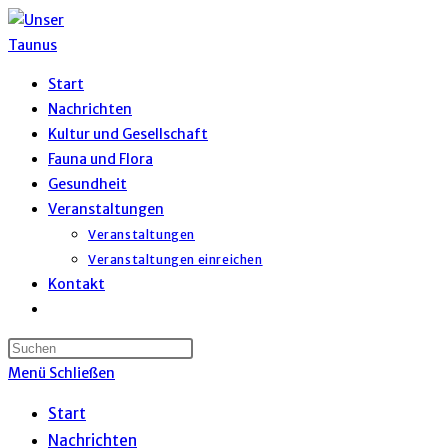
Zum
Inhalt
springen
Start
Nachrichten
Kultur und Gesellschaft
Fauna und Flora
Gesundheit
Veranstaltungen
Veranstaltungen
Veranstaltungen einreichen
Kontakt
Website-
Suche
umschalten
Menü
Schließen
Start
Nachrichten