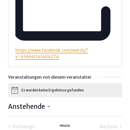
Webseite
https://www.facebook.com/watch/?
v=456661141404274
Veranstaltungen von diesem veranstalter
Es wurden keine Ergebnisse gefunden.
Hinweis
Anstehende
Datum
wählen.
Heute
Vorherige
Nächste