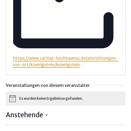
W
https://www.caritas-hochtaunus.de/einrichtungen-
e
vor-ort/koenigstein/koenigstein
b
s
e
Veranstaltungen von diesem veranstalter
i
t
Es wurden keine Ergebnisse gefunden.
H
e
i
n
Anstehende
w
e
D
i
s
a