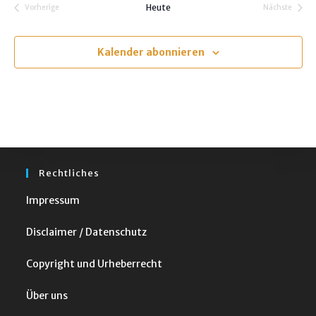
Heute
Vorherige
Nächste
t
Veranstaltungen
Veranstalt
u
m
Kalender abonnieren
w
ä
h
l
e
n
Rechtliches
.
Impressum
Disclaimer / Datenschutz
Copyright und Urheberrecht
Über uns