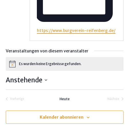
W
https://www.burgverein-reifenberg.de/
e
b
s
Veranstaltungen von diesem veranstalter
e
i
Es wurden keine Ergebnisse gefunden.
H
t
i
e
n
Anstehende
w
e
D
i
s
a
Heute
Vorherige
Nächste
t
Veranstaltungen
Veranstalt
u
m
Kalender abonnieren
w