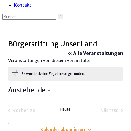
Kontakt
Bürgerstiftung Unser Land
« Alle Veranstaltungen
Veranstaltungen von diesem veranstalter
Es wurden keine Ergebnisse gefunden.
Hinweis
Anstehende
Datum
wählen.
Heute
Vorherige
Nächste
Veranstaltungen
Veransta
Kalender abonnieren