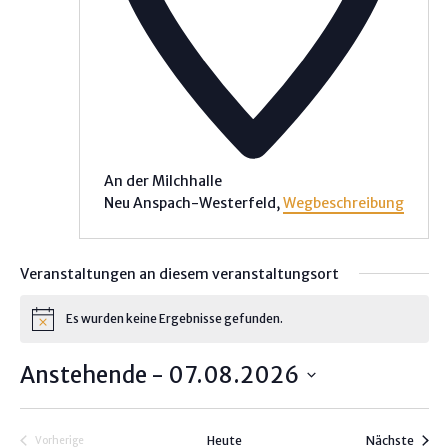
An der Milchhalle
Neu Anspach-Westerfeld
,
Wegbeschreibung
Veranstaltungen an diesem veranstaltungsort
Es wurden keine Ergebnisse gefunden.
H
i
n
Anstehende
 - 
07.08.2026
w
e
D
i
s
a
Veran
Heute
Nächste
Vorherige