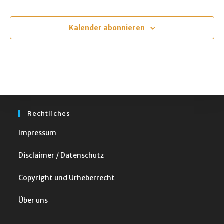
t
Veranstaltungen
u
m
Kalender abonnieren
w
ä
h
l
e
n
Rechtliches
.
Impressum
Disclaimer / Datenschutz
Copyright und Urheberrecht
Über uns