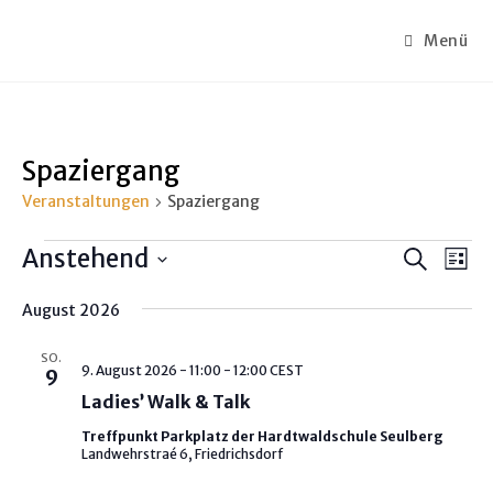
Menü
Spaziergang
Veranstaltungen
Spaziergang
Anstehend
V
V
S
L
u
e
e
D
i
c
r
August 2026
s
r
a
h
t
a
t
e
a
e
SO.
n
u
9. August 2026 - 11:00
-
12:00
CEST
9
n
s
m
Ladies’ Walk & Talk
s
t
w
Treffpunkt Parkplatz der Hardtwaldschule Seulberg
t
a
ä
Landwehrstraé 6, Friedrichsdorf
a
l
h