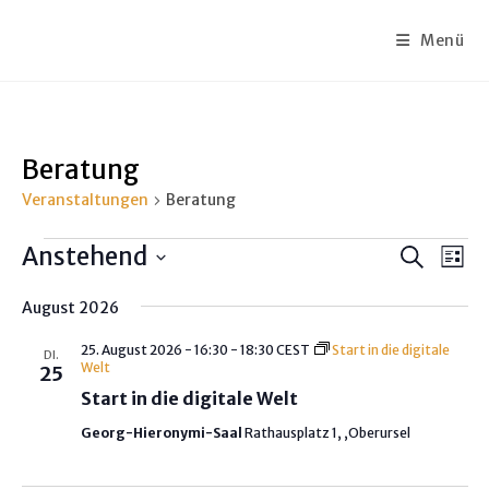
Menü
Beratung
Veranstaltungen
Beratung
Anstehend
V
V
S
L
u
e
e
D
i
c
r
August 2026
s
r
a
h
t
a
t
e
a
25. August 2026 - 16:30
-
18:30
CEST
Start in die digitale
e
DI.
n
u
Welt
25
n
s
m
Start in die digitale Welt
s
t
w
Georg-Hieronymi-Saal
Rathausplatz 1, ,Oberursel
t
a
ä
a
l
h