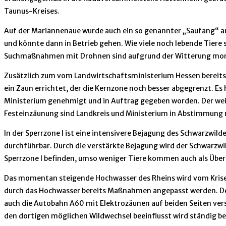
Taunus-Kreises.
Auf der Mariannenaue wurde auch ein so genannter „Saufang“ aufg
und könnte dann in Betrieb gehen. Wie viele noch lebende Tiere 
Suchmaßnahmen mit Drohnen sind aufgrund der Witterung momen
Zusätzlich zum vom Landwirtschaftsministerium Hessen bereits 
ein Zaun errichtet, der die Kernzone noch besser abgegrenzt. Es
Ministerium genehmigt und in Auftrag gegeben worden. Der weite
Festeinzäunung sind Landkreis und Ministerium in Abstimmung m
In der Sperrzone I ist eine intensivere Bejagung des Schwarzwi
durchführbar. Durch die verstärkte Bejagung wird der Schwarzwil
Sperrzone I befinden, umso weniger Tiere kommen auch als Übert
Das momentan steigende Hochwasser des Rheins wird vom Krisen
durch das Hochwasser bereits Maßnahmen angepasst werden. Der 
auch die Autobahn A60 mit Elektrozäunen auf beiden Seiten ver
den dortigen möglichen Wildwechsel beeinflusst wird ständig 