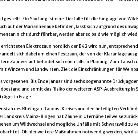
estellt. Ein Saufang ist eine Tierfalle für die Fangjagd von Wild
sich auf der Mariannenaue befinden, lässt sich aufgrund des unwä
tan nicht durchführbar, werden aber so bald wie möglich wiede
errichteten Elektrozaun nördlich der B42 wird nun, entsprechen
 handelt sich dabei um einen Festzaun, der von der Kläranlage au
re Zaunverlauf befindet sich ebenfalls in Planung. Zum Tausch de
it Winzern und Landwirten. Ziel: die Einschränkungen für Weinbau
ldes vorgesehen. Bis Ende Januar sind sechs sogenannte Drückjagde
dbestand und somit das Risiko der weiteren ASP-Ausbreitung in Sp
räger in Frage.
stab des Rheingau-Taunus-Kreises und den beteiligten Verbände
Landkreis Mainz-Bingen hat Zäune in Ufernähe teilweise zurücks
sehen um Wildwechsel und mögliche Unfälle mit Schwarzwild zu ve
beobachtet. Ob hier weitere Maßnahmen notwendig werden, wird s