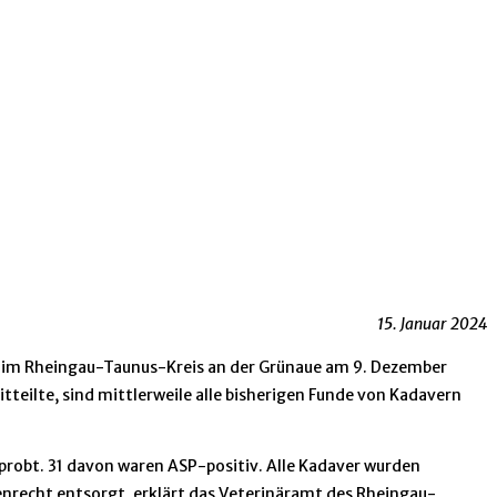
15. Januar 2024
ns im Rheingau-Taunus-Kreis an der Grünaue am 9. Dezember
teilte, sind mittlerweile alle bisherigen Funde von Kadavern
robt. 31 davon waren ASP-positiv. Alle Kadaver wurden
recht entsorgt, erklärt das Veterinäramt des Rheingau-