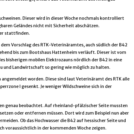
schweinen. Dieser wird in dieser Woche nochmals kontrolliert
gbaren Geländes nicht mit Sicherheit abschätzen.
r stattfinden.
d dem Vorschlag des RTK-Veterinäramtes, auch südlich der B42
sgehend bis zum Bootshaus Hattenheim verläuft. Dieser ist vom
s bisherigen mobilen Elektrozauns nördlich der B42 in eine
 und Landwirtschaft so gering wie möglich zu halten.
n angemeldet worden. Diese sind laut Veterinäramt des RTK alle
errzone I gesenkt. Je weniger Wildschweine sich in der
n genau beobachtet. Auf rheinland-pfälzischer Seite mussten
etzen oder entfernen müssen. Dort wird zum Beispiel nun aber
rmeiden. Ob das Hochwasser die B42 auf hessischer Seite und
ich voraussichtlich in der kommenden Woche zeigen.