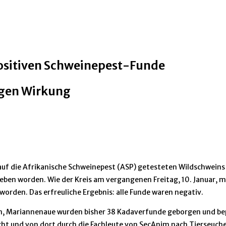
positiven Schweinepest-Funde
gen Wirkung
v auf die Afrikanische Schweinepest (ASP) getesteten Wildschwei
n worden. Wie der Kreis am vergangenen Freitag, 10. Januar, mit
rden. Das erfreuliche Ergebnis: alle Funde waren negativ.
n, Mariannenaue wurden bisher 38 Kadaverfunde geborgen und bep
 und von dort durch die Fachleute von SecAnim nach Tierseuchen